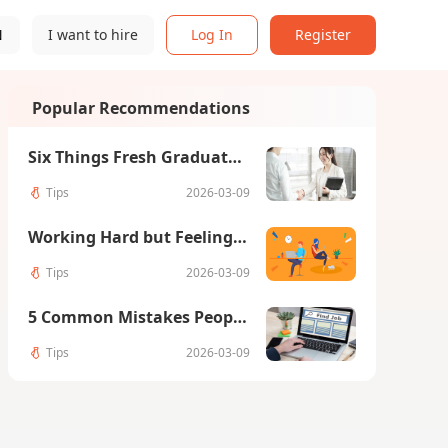
N
I want to hire
Log In
Register
Popular Recommendations
Six Things Fresh Graduates Should Pay Attention to in Their First Job
Tips
2026-03-09
Working Hard but Feeling Unfulfilled: What Might Be Missing
Tips
2026-03-09
5 Common Mistakes People Make When Looking for a Job
Tips
2026-03-09