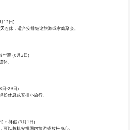
月12日)
4天
连休，适合安排短途旅游或家庭聚会。
首华诞 (6月2日)
连休。
8日-29日)
轻松休息或安排小旅行。
) + 补假 (9月1日)
，可以趁机安排国内旅游或放松身心。